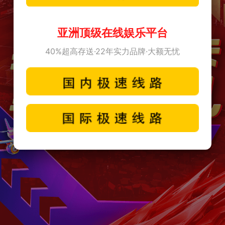
亚洲顶级在线娱乐平台
40%超高存送·22年实力品牌·大额无忧