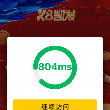
804ms